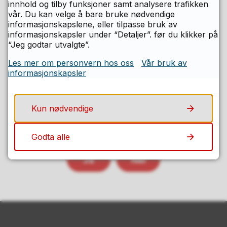
innhold og tilby funksjoner samt analysere trafikken
friluftsområder
vår. Du kan velge å bare bruke nødvendige
informasjonskapslene, eller tilpasse bruk av
Kommuner og interkommunale friluftsråd kan
informasjonskapsler under “Detaljer”. før du klikker på
søke om tilskudd til fysisk tilrettelegging og
“Jeg godtar utvalgte”.
skjøtsel i statlig sikrede friluftsområder.
Fylkeskommunen f...
Les mer om personvern hos oss
Vår bruk av
informasjonskapsler
Kun nødvendige
Fant du det du lette etter på denne
siden?
Godta alle
Ja
Nei