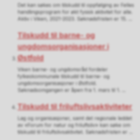
Det kan søkes om tilskudd til oppfølging av Felles
handlingsprogram for økt fysisk aktivitet for alle.
Aktiv i Viken, 2021-2023. Søknadsfristen er 15. ...
Tilskudd til barne- og
ungdomsorganisasjoner i
Østfold
Viken barne- og ungdomsråd fordeler
fylkeskommunale tilskudd til barne- og
ungdomsorganisasjoner i Østfold.
Søknadsomgangen er åpen fra 1. mars til 1. ...
Tilskudd til friluftslivsaktiviteter
Lag og organisasjoner, samt det regionale leddet
av «Forum for natur og friluftsliv» kan søke om
tilskudd til friluftslivsaktivitet. Søknadsfristen er ...