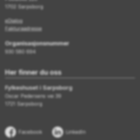
1702 Sarpsborg
eDialog
Fakturaadresse
Organisasjonsnummer
930 580 694
Her finner du oss
Fylkeshuset i Sarpsborg
Oscar Pedersens vei 39
1721 Sarpsborg
Facebook
LinkedIn