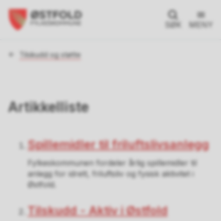
SØK
MENY
Du
Tilskudd og støtte
er
her:
Artikkelliste
Spillemidler til friluftslivsanlegg
Fylkeskommunen fordeler årlig spillemidler til
anlegg for idrett, friluftsliv og fysisk aktivitet i
Østfold.
Tilskudd - Aktiv i Østfold