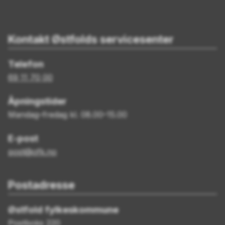
Kontakt Østfolds servicesenter
Telefon
69 11 70 00
Åpningstider
Mandag–fredag kl. 08.00–15.00
E-post
post@ofk.no
Postadresse
Østfold fylkeskommune
Postboks 220